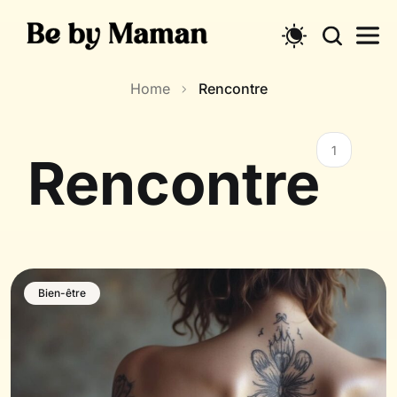
Skip
to
content
Home
Rencontre
1
Rencontre
Bien-être