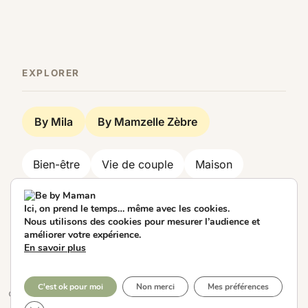
EXPLORER
By Mila
By Mamzelle Zèbre
Bien-être
Vie de couple
Maison
Famille
Look
Beauté
Travail
Ici, on prend le temps… même avec les cookies.
Nous utilisons des cookies pour mesurer l’audience et
Société
Décoration
Food
Voyage
améliorer votre expérience.
En savoir plus
C'est ok pour moi
Non merci
Mes préférences
© Be by Maman 2026. Designed by
Alithemes