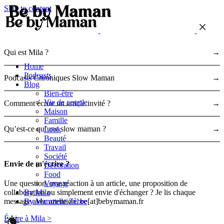
Skip to content
Qui est Mila ?
→
Home
Podcasts
Podcasts Chroniques Slow Maman
→
Blog
Bien-être
Vie de couple
Comment écrire un article invité ?
→
Maison
Famille
Qu’est-ce qu’une slow maman ?
→
Look
Beauté
Travail
Société
Envie de m'écrire ?
Décoration
Food
Voyage
Une question, une réaction à un article, une proposition de
By Mila
collaboration ou simplement envie d'échanger ? Je lis chaque
By Mamzelle Zèbre
message avec attention. be[at]bebymaman.fr
Écrire à Mila >