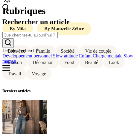
Rubriques
Rechercher
un article
By Mila
By Mamzelle Zèbre
Les plus recherchés
Bien-être
Famille
Société
Vie de couple
Développement personnel
Slow attitude
Enfant
Charge mentale
Slow
maman
Maison
Décoration
Food
Beauté
Look
Travail
Voyage
Derniers articles