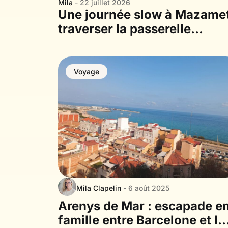
Mila
- 22 juillet 2026
Une journée slow à Mazamet
traverser la passerelle
jusqu’au village médiéval de
Hautpoul
Voyage
Mila Clapelin
- 6 août 2025
Arenys de Mar : escapade e
famille entre Barcelone et la