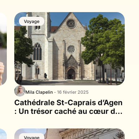
la famille
Voyage
Mila Clapelin
- 16 février 2025
Cathédrale St-Caprais d’Agen
: Un trésor caché au cœur de
la ville
Voyage