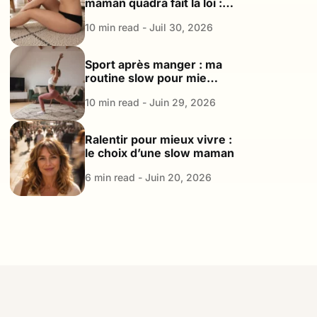
maman quadra fait la loi : le
plaidoyer d’une maman
10 min read - Juil 30, 2026
Good Enough
Sport après manger : ma
routine slow pour mieux
digérer et retrouver de
10 min read - Juin 29, 2026
l’énergie
Ralentir pour mieux vivre :
le choix d’une slow maman
6 min read - Juin 20, 2026