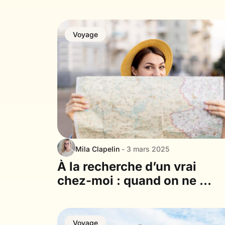
mer Méditerranée
Voyage
Mila Clapelin
- 3 mars 2025
À la recherche d’un vrai
chez-moi : quand on ne se
sent jamais à sa place
Voyage