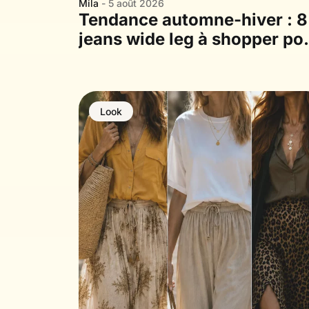
Mila
- 5 août 2026
Tendance automne-hiver : 8
jeans wide leg à shopper po
une maman good enough
Look