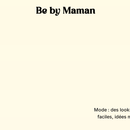
Skip
to
content
Mode : des looks
faciles, idées