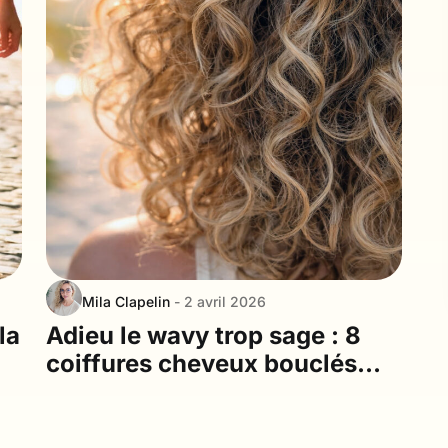
Mila Clapelin
- 2 avril 2026
la
Adieu le wavy trop sage : 8
coiffures cheveux bouclés
avec frange à adopter cet été