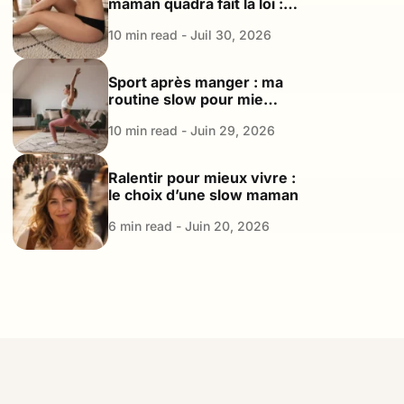
maman quadra fait la loi : le
plaidoyer d’une maman
10 min read - Juil 30, 2026
Good Enough
Sport après manger : ma
routine slow pour mieux
digérer et retrouver de
10 min read - Juin 29, 2026
l’énergie
Ralentir pour mieux vivre :
le choix d’une slow maman
6 min read - Juin 20, 2026