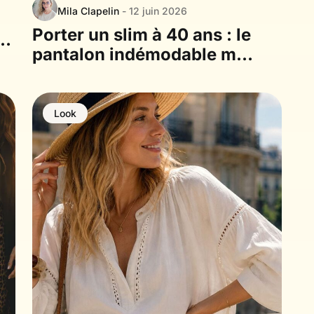
Mila Clapelin
- 12 juin 2026
Porter un slim à 40 ans : le
ur
pantalon indémodable mais
toujours démodé
Look