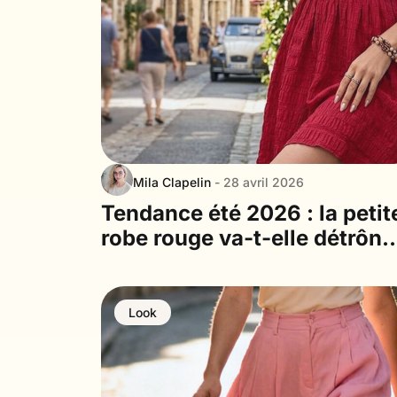
Mila Clapelin
- 28 avril 2026
Tendance été 2026 : la petit
robe rouge va-t-elle détrône
la robe blanche ?
Look