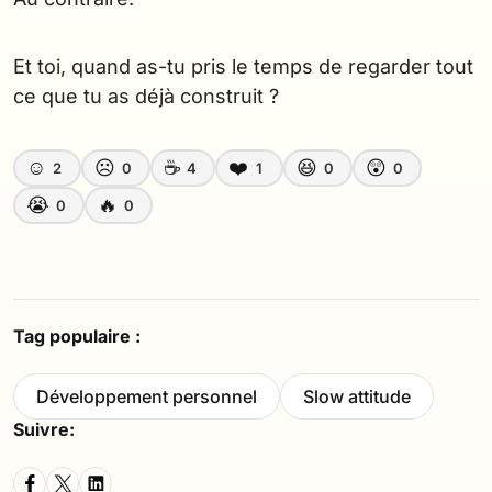
Et toi, quand as-tu pris le temps de regarder tout
ce que tu as déjà construit ?
☺️
☹️
☕
❤️
😆
😲
2
0
4
1
0
0
😭
🔥
0
0
Tag populaire :
Développement personnel
Slow attitude
Suivre: