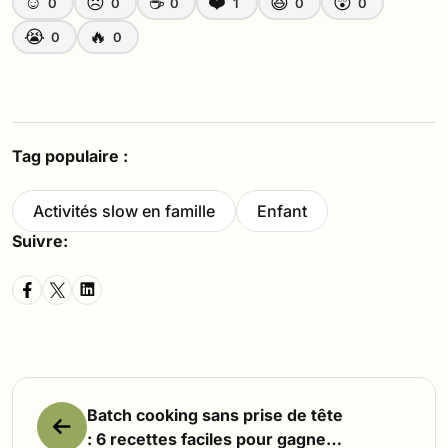
☺️
☹️
☕
❤️
😆
😲
0
0
0
1
0
0
😭
🔥
0
0
Tag populaire :
Activités slow en famille
Enfant
Suivre:
Batch cooking sans prise de tête
: 6 recettes faciles pour gagner