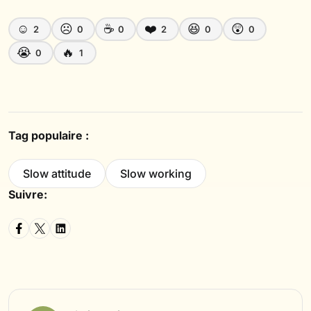
☺️
☹️
☕
❤️
😆
😲
2
0
0
2
0
0
😭
🔥
0
1
Tag populaire :
Slow attitude
Slow working
Suivre: