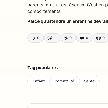
parents, ou sur les réseaux. C’est en pa
comportements.
Parce qu’attendre un enfant ne devrai
☺️
☹️
☕
❤️
😆
0
1
0
0
0
Tag populaire :
Enfant
Parentalité
Santé