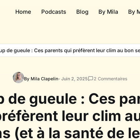
Home
Podcasts
Blog
By Mila
By 
p de gueule : Ces parents qui préfèrent leur clim au bon sen
By Mila Clapelin
- Juin 2, 2025
2
Commentaires
 de gueule : Ces pa
préfèrent leur clim a
s (et à la santé de l