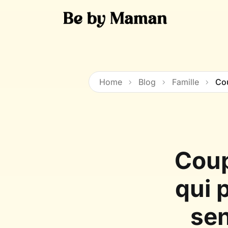
Skip
to
content
Home
Blog
Famille
Cou
Coup
qui 
sen