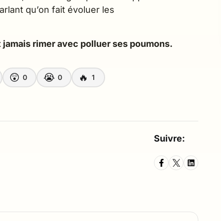
rlant qu’on fait évoluer les
t jamais rimer avec polluer ses poumons.
😲
😭
🔥
0
0
1
Suivre: