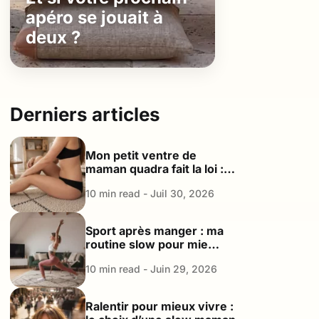
apéro se jouait à
deux ?
Derniers articles
Mon petit ventre de
maman quadra fait la loi : le
plaidoyer d’une maman
10 min read - Juil 30, 2026
Good Enough
Sport après manger : ma
routine slow pour mieux
digérer et retrouver de
10 min read - Juin 29, 2026
l’énergie
Ralentir pour mieux vivre :