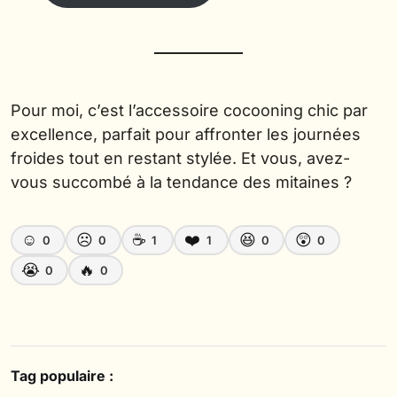
Pour moi, c’est l’accessoire cocooning chic par
excellence, parfait pour affronter les journées
froides tout en restant stylée. Et vous, avez-
vous succombé à la tendance des mitaines ?
☺️
☹️
☕
❤️
😆
😲
0
0
1
1
0
0
😭
🔥
0
0
Tag populaire :