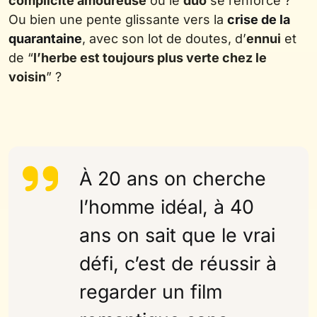
complicité amoureuse
où le
duo
se renforce ?
Ou bien une pente glissante vers la
crise de la
quarantaine
, avec son lot de doutes, d’
ennui
et
de “
l’herbe est toujours plus verte chez le
voisin
” ?
À 20 ans on cherche
l’homme idéal, à 40
ans on sait que le vrai
défi, c’est de réussir à
regarder un film