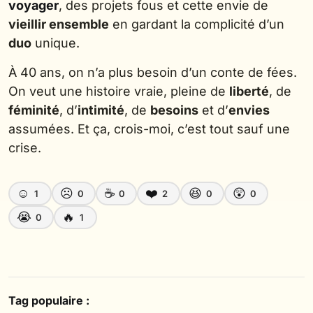
voyager
, des projets fous et cette envie de
vieillir ensemble
en gardant la complicité d’un
duo
unique.
À 40 ans, on n’a plus besoin d’un conte de fées.
On veut une histoire vraie, pleine de
liberté
, de
féminité
, d’
intimité
, de
besoins
et d’
envies
assumées. Et ça, crois-moi, c’est tout sauf une
crise.
☺️
☹️
☕
❤️
😆
😲
1
0
0
2
0
0
😭
🔥
0
1
Tag populaire :