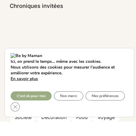
Chroniques invitées
EXPLORER
Ici, on prend le temps… même avec les cookies.
Nous utilisons des cookies pour mesurer l’audience et
By Mila
By Mamzelle Zèbre
améliorer votre expérience.
En savoir plus
Bien-être
Vie de couple
Maison
C'est ok pour moi
Non merci
Mes préférences
Famille
Look
Beauté
Travail
Fermer la bannière des cookies GDPR
Société
Décoration
Food
Voyage