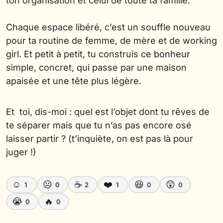
ton organisation et celui de toute ta famille.
Chaque espace libéré, c’est un souffle nouveau
pour ta routine de femme, de mère et de working
girl. Et petit à petit, tu construis ce
bonheur
simple, concret, qui passe par une maison
apaisée et une tête plus légère.
Et toi, dis-moi : quel est l’objet dont tu rêves de
te séparer mais que tu n’as pas encore osé
laisser partir ? (t’inquiète, on est pas là pour
juger !)
☺️
☹️
☕
❤️
😆
😲
1
0
2
1
0
0
😭
🔥
0
0