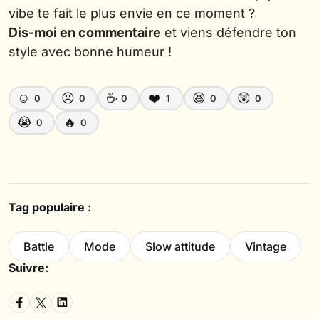
vibe te fait le plus envie en ce moment ?
Dis-moi en commentaire
et viens défendre ton
style avec bonne humeur !
☺️
☹️
☕
❤️
😆
😲
0
0
0
1
0
0
😭
🔥
0
0
Tag populaire :
Battle
Mode
Slow attitude
Vintage
Suivre: