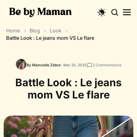
Skip
to
content
Home
Blog
Look
Battle Look : Le jeans mom VS Le flare
By Mamzelle Zèbre
- Mar 25, 2025
2
Commentaires
Battle Look : Le jeans
mom VS Le flare