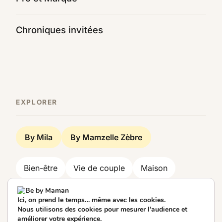
Chroniques invitées
EXPLORER
By Mila
By Mamzelle Zèbre
Bien-être
Vie de couple
Maison
Famille
Look
Beauté
Travail
Ici, on prend le temps… même avec les cookies.
Nous utilisons des cookies pour mesurer l’audience et
Société
Décoration
Food
Voyage
améliorer votre expérience.