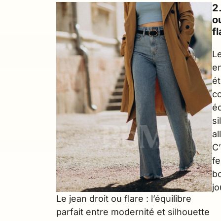
2
o
f
L
en
ét
co
éq
si
al
C’
f
b
j
Le jean droit ou flare : l’équilibre
parfait entre modernité et silhouette