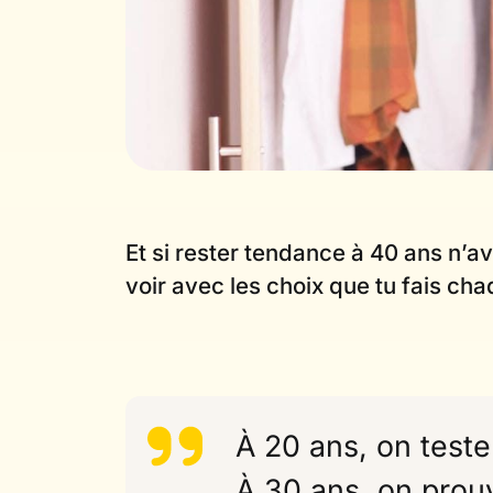
Et si rester tendance à 40 ans n’av
voir avec les choix que tu fais ch
À 20 ans, on teste
À 30 ans, on prou