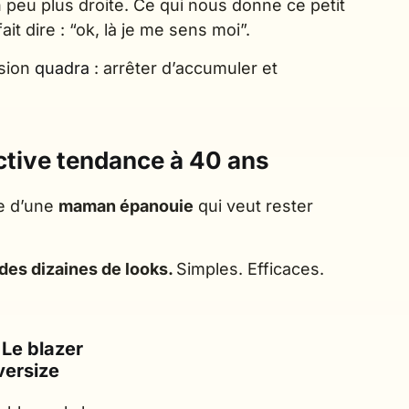
n peu plus droite. Ce qui nous donne ce petit
t dire : “ok, là je me sens moi”.
rsion
quadra
: arrêter d’accumuler et
ctive tendance à 40 ans
be d’une
maman épanouie
qui veut rester
des dizaines de looks.
Simples. Efficaces.
. Le blazer
versize