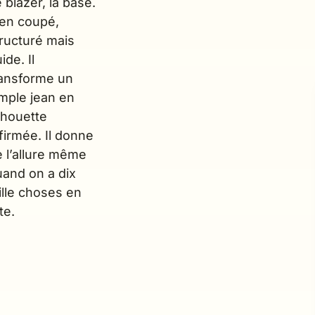
 blazer, la base.
ien coupé,
tructuré mais
uide. Il
ransforme un
imple jean en
lhouette
firmée. Il donne
e l’allure même
uand on a dix
ille choses en
te.