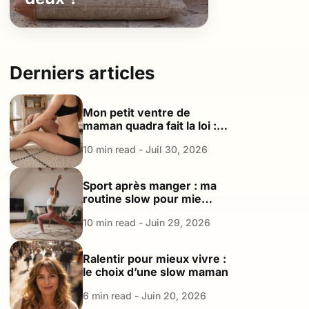
Derniers articles
Mon petit ventre de
maman quadra fait la loi : le
plaidoyer d’une maman
10 min read - Juil 30, 2026
Good Enough
Sport après manger : ma
routine slow pour mieux
digérer et retrouver de
10 min read - Juin 29, 2026
l’énergie
Ralentir pour mieux vivre :
le choix d’une slow maman
6 min read - Juin 20, 2026