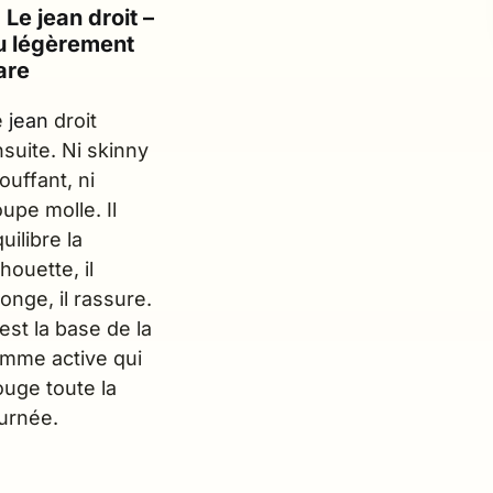
. Le jean droit –
u légèrement
lare
e
jean
droit
suite. Ni skinny
ouffant, ni
upe molle. Il
uilibre la
lhouette, il
longe, il rassure.
est la base de la
emme active qui
ouge toute la
ournée.