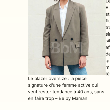
Le
B
s
fl
t
s
si
af
d
q
m
tê
Le blazer oversize : la pièce
signature d’une femme active qui
veut rester tendance à 40 ans, sans
en faire trop – Be by Maman