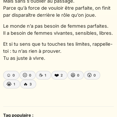
Mais sans s’oublier au passage.
Parce qu’à force de vouloir être parfaite, on finit
par disparaître derrière le rôle qu’on joue.
Le monde n’a pas besoin de femmes parfaites.
Il a besoin de femmes vivantes, sensibles, libres.
Et si tu sens que tu touches tes limites, rappelle-
toi : tu n’as rien à prouver.
Tu as juste à vivre.
☺️
☹️
☕
❤️
😆
😲
0
0
1
2
0
0
😭
🔥
1
3
Tag populaire :