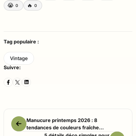
😭
🔥
0
0
Tag populaire :
Vintage
Suivre:
Manucure printemps 2026 : 8
tendances de couleurs fraîches
et girly à adopter
5 détails déco simples pour