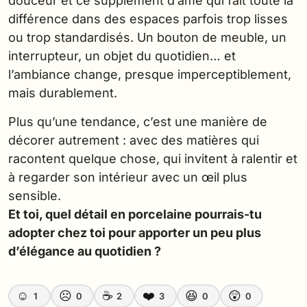
douceur et ce supplément d’âme qui fait toute la
différence dans des espaces parfois trop lisses
ou trop standardisés. Un bouton de meuble, un
interrupteur, un objet du quotidien… et
l’ambiance change, presque imperceptiblement,
mais durablement.
Plus qu’une tendance, c’est une manière de
décorer autrement : avec des matières qui
racontent quelque chose, qui invitent à ralentir et
à regarder son intérieur avec un œil plus
sensible.
Et toi, quel détail en porcelaine pourrais-tu
adopter chez toi pour apporter un peu plus
d’élégance au quotidien ?
☺️
☹️
☕
❤️
😆
😲
1
0
2
3
0
0