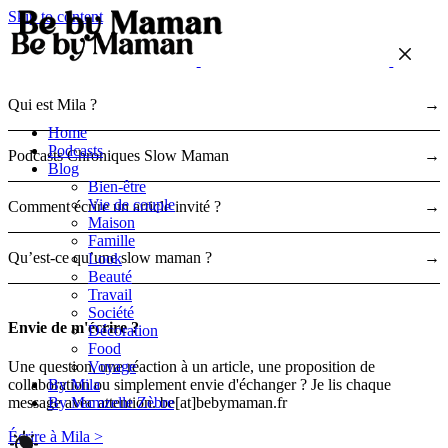
Skip to content
Qui est Mila ?
→
Home
Podcasts
Podcasts Chroniques Slow Maman
→
Blog
Bien-être
Vie de couple
Comment écrire un article invité ?
→
Maison
Famille
Qu’est-ce qu’une slow maman ?
→
Look
Beauté
Travail
Société
Envie de m'écrire ?
Décoration
Food
Voyage
Une question, une réaction à un article, une proposition de
By Mila
collaboration ou simplement envie d'échanger ? Je lis chaque
By Mamzelle Zèbre
message avec attention. be[at]bebymaman.fr
Écrire à Mila >