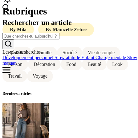
Rubriques
Rechercher
un article
By Mila
By Mamzelle Zèbre
Les plus recherchés
Bien-être
Famille
Société
Vie de couple
Développement personnel
Slow attitude
Enfant
Charge mentale
Slow
maman
Maison
Décoration
Food
Beauté
Look
Travail
Voyage
Derniers articles