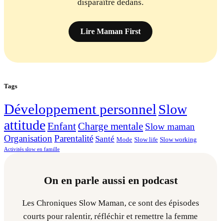
disparaître dedans.
Lire Maman First
Tags
Développement personnel
Slow
attitude
Enfant
Charge mentale
Slow maman
Organisation
Parentalité
Santé
Mode
Slow life
Slow working
Activités slow en famille
On en parle aussi en podcast
Les Chroniques Slow Maman, ce sont des épisodes
courts pour ralentir, réfléchir et remettre la femme