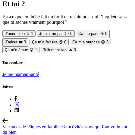
Et toi ?
Est-ce que ton bébé fait un bruit en respirant… qui t’inquiète sans
que tu saches vraiment pourquoi ?
J’aime bien
☺️
1
Je n’aime pas
☹️
0
Ça me parle
☕
0
J’adore
❤️
3
Ça m’a fait rire
😆
0
Ça m’a surprise
😲
3
Ça m’a émue
😭
1
Tellement vrai
🔥
0
Tag populaire :
Jeune maman
Santé
Suivre:
Vacances de Pâques en famille : 8 activités slow qui font vraiment
du bien