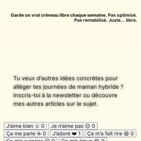
Garde un vrai créneau libre chaque semaine.
Pas optimisé.
Pas rentabilisé. Juste… libre.
Tu veux d’autres idées concrètes pour
alléger tes journées de maman hybride ?
Inscris-toi à la newsletter ou découvre
mes autres articles sur le sujet.
J’aime bien
☺️
0
Je n’aime pas
☹️
0
Ça me parle
☕
0
J’adore
❤️
1
Ça m’a fait rire
😆
0
Ça m’a surprise
😲
0
Ça m’a émue
😭
0