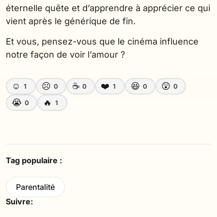
éternelle quête et d’apprendre à apprécier ce qui
vient après le générique de fin.
Et vous, pensez-vous que le cinéma influence
notre façon de voir l’amour ?
☺️
☹️
☕
❤️
😆
😲
1
0
0
1
0
0
😭
🔥
0
1
Tag populaire :
Parentalité
Suivre: