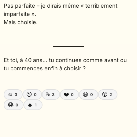
Pas parfaite – je dirais même « terriblement
imparfaite ».
Mais choisie.
Et toi, à 40 ans… tu continues comme avant ou
tu commences enfin à choisir ?
☺️
☹️
☕
❤️
😆
😲
3
0
3
0
0
2
😭
🔥
0
1