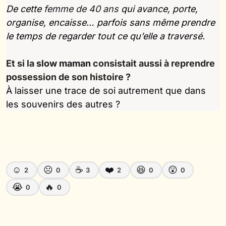
De cette
femme de 40 ans
qui avance, porte,
organise, encaisse… parfois sans même prendre
le temps de regarder tout ce qu’elle a traversé.
Et si la
slow maman
consistait aussi à reprendre
possession de son histoire ?
À laisser une trace de soi autrement que dans
les souvenirs des autres ?
☺️
☹️
☕
❤️
😆
😲
2
0
3
2
0
0
😭
🔥
0
0