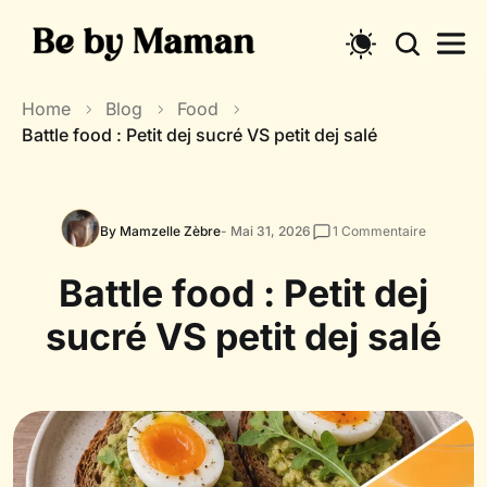
Skip
to
content
Home
Blog
Food
Battle food : Petit dej sucré VS petit dej salé
By Mamzelle Zèbre
- Mai 31, 2026
1
Commentaire
Battle food : Petit dej
sucré VS petit dej salé