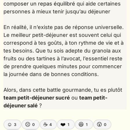
composer un repas équilibré
qui aide certaines
personnes à mieux tenir jusqu’au déjeuner
En réalité, il n’existe pas de réponse universelle.
Le meilleur petit-déjeuner est souvent celui qui
correspond à tes goûts, à ton rythme de vie et à
tes besoins. Que tu sois adepte du granola aux
fruits ou des tartines à l’avocat, l’essentiel reste
de prendre quelques minutes pour commencer
la journée dans de bonnes conditions.
Alors, dans cette battle gourmande, tu es plutôt
team petit-déjeuner sucré
ou
team petit-
déjeuner salé
?
☺️
☹️
☕
❤️
😆
😲
3
0
4
1
1
0