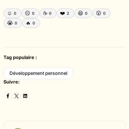
☺️
☹️
☕
❤️
😆
😲
0
0
0
2
0
0
😭
🔥
0
0
Tag populaire :
Développement personnel
Suivre: