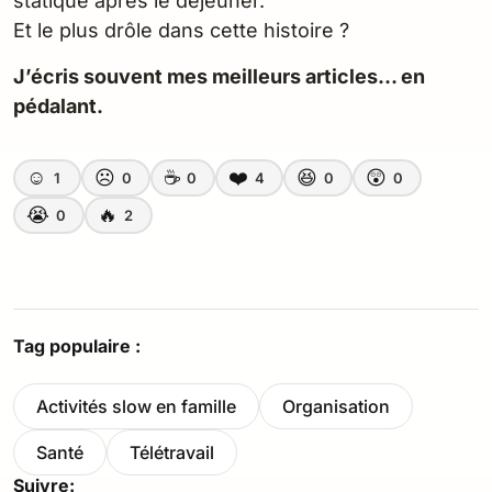
statique après le déjeuner.
Et le plus drôle dans cette histoire ?
J’écris souvent mes meilleurs articles… en
pédalant.
☺️
☹️
☕
❤️
😆
😲
1
0
0
4
0
0
😭
🔥
0
2
Tag populaire :
Activités slow en famille
Organisation
Santé
Télétravail
Suivre: