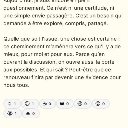
Aujourd’hui, je suis encore en plein
questionnement. Ce n’est ni une certitude, ni
une simple envie passagère. C’est un besoin qui
demande à être exploré, compris, partagé.
Quelle que soit l’issue, une chose est certaine :
ce cheminement m’amènera vers ce qu’il y a de
mieux, pour moi et pour eux. Parce qu’en
ouvrant la discussion, on ouvre aussi la porte
aux possibles. Et qui sait ? Peut-être que ce
renouveau finira par devenir une évidence pour
nous tous.
☺️
☹️
☕
❤️
😆
😲
1
1
0
0
0
0
😭
🔥
1
0